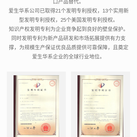
口产品替代。
客户，成为广受欢迎的高透氧硅水凝
爱生华系公司已取得21个发明专利授权，13个实用新
胶隐形眼镜原材料供应商。
型发明专利授权，25个美国发明专利授权。
创立华诺森（北京）生物医药有限公
知识产权发明专利为企业竞争起到良好的壁垒保护。
司，成为少数几家为美国百年眼科企
2006
同时发明专利为新产品研发和市场拓展提供有力支
业提供高透氧硅水凝胶隐形眼镜关键
撑，为规模生产保证优良品质提供可靠保障，且奠定
材料并商用的企业。
依托高透氧、高含水、低湿润角与UV
爱生华系企业的全球行业地位。
吸收1类四大核心卖点的爱生华硅水凝
胶隐形眼镜产品，将通过“城市合伙人
2026
计划”，在为用户提供崭新呵护体验的
同时，也为选择经营爱生华产品的合
我们凭借20年硅水凝胶自主研发经
作伙伴，构建可持续增长的长期价
验，与自主供给全球供应链体系及更
值。
高效商业路径，为国内大B客户提供品
2025
质比肩“国际四大家”的高透氧硅水凝胶
隐形眼镜产品。基于产品四大核心卖
点，我们将为您代理的爱生华产品提