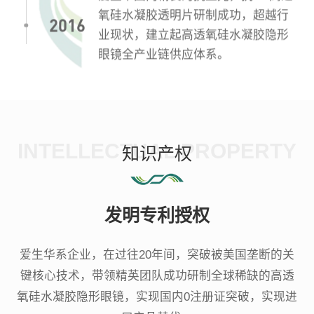
氧硅水凝胶透明片研制成功，超越行
2016
业现状，建立起高透氧硅水凝胶隐形
眼镜全产业链供应体系。
爱生华全球稀缺的高透氧会呼吸®高透
氧硅水凝胶彩色镜片研制成功。遂成
2015
就全球闻名的高透氧硅水凝胶隐形眼
镜彩片源头工厂（OEM/ODM代工
INTELLECTUAL PROPERTY
知识产权
厂）。
创立爱生华（苏州）光学有限公司，
至今，爱生华已成为全球少数几家的
2014
高透氧会呼吸®高透氧硅水凝胶隐形眼
发明专利授权
镜透片源头工厂（OEM/ODM代工
厂）。
爱生华系企业，在过往20年间，突破被美国垄断的关
创立华诺森（武汉）生物医药有限公
键核心技术，带领精英团队成功研制全球稀缺的高透
司，迄今，眼科材料产品畅销欧美40
氧硅水凝胶隐形眼镜，实现国内0注册证突破，实现进
2009
多个国家，拥有全球发达区域近100家