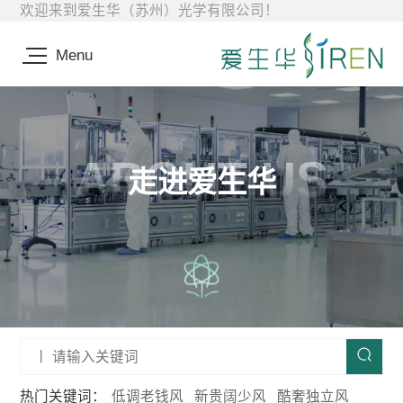
创立华诺森（北京）生物医药有限公
欢迎来到爱生华（苏州）光学有限公司！
司，成为少数几家为美国百年眼科企
2006
Menu
业提供高透氧硅水凝胶隐形眼镜关键
材料并商用的企业。
依托高透氧、高含水、低湿润角与UV
吸收1类四大核心卖点的爱生华硅水凝
胶隐形眼镜产品，将通过“城市合伙人
ABOUT US
2026
计划”，在为用户提供崭新呵护体验的
走进爱生华
同时，也为选择经营爱生华产品的合
我们凭借20年硅水凝胶自主研发经
作伙伴，构建可持续增长的长期价
验，与自主供给全球供应链体系及更
值。
高效商业路径，为国内大B客户提供品
2025
质比肩“国际四大家”的高透氧硅水凝胶
隐形眼镜产品。基于产品四大核心卖
点，我们将为您代理的爱生华产品提
供保驾护航与赋能支持。
爱生华完成人工晶状体主文档申报，
热门关键词：
低调老钱风
新贵阔少风
酷奢独立风