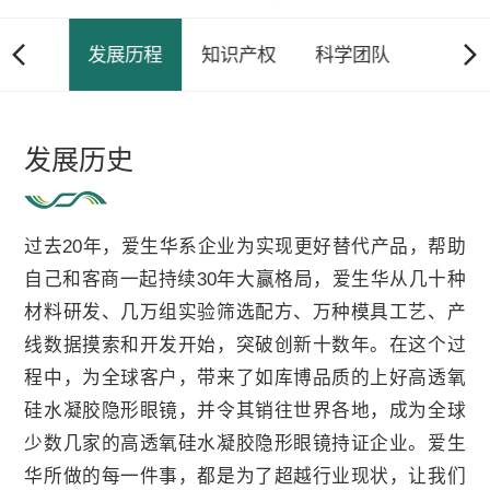
2024
完成高透氧硅水凝胶隐形眼镜主文档
申报，完成OK镜主文档申报。
司简介
发展历程
知识产权
科学团队
生产环
爱生华启动高标准高透氧硅水凝胶隐
2023
发展历史
形眼镜临床及注册项目。
过去20年，爱生华系企业为实现更好替代产品，帮助
爱生华完成高透氧硅水凝胶日抛彩片
自己和客商一起持续30年大赢格局，爱生华从几十种
2022
的注册和质量体系考核。
材料研发、几万组实验筛选配方、万种模具工艺、产
线数据摸索和开发开始，突破创新十数年。在这个过
爱生华于11月获得 NMPA 高透氧硅水
程中，为全球客户，带来了如库博品质的上好高透氧
凝胶日抛水蓝片注册证及生产许可
硅水凝胶隐形眼镜，并令其销往世界各地，成为全球
证，18年全球塔尖团队原研结晶 ，为
2021
少数几家的高透氧硅水凝胶隐形眼镜持证企业。爱生
全球客户，带来如库博品质的上好高
华所做的每一件事，都是为了超越行业现状，让我们
透氧硅水凝胶隐形眼镜，并令其销往