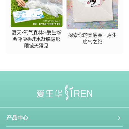
夏天·氧气森林®爱生华
探索你的奥德赛 · 原生
会呼吸®硅水凝胶隐形
底气之旅
眼镜天猫见
产品中心