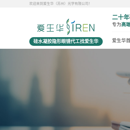
欢迎来到爱生华（苏州）光学有限公司！
二十年
专为
高
爱生华
硅水凝胶隐形眼镜代工找爱生华