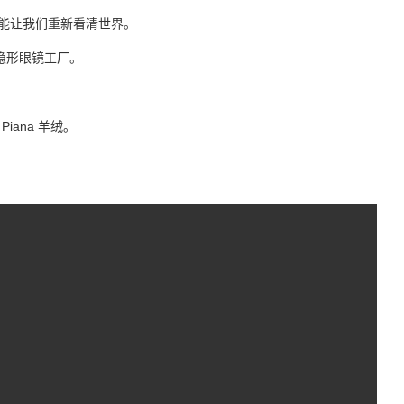
就能让我们重新看清世界。
隐形眼镜工厂。
；
iana 羊绒。