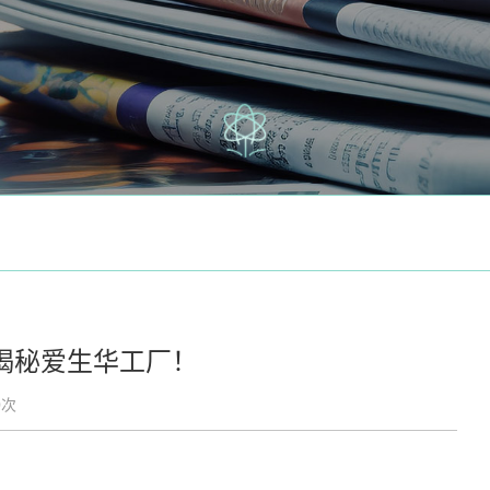
揭秘爱生华工厂！
0次