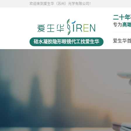
欢迎来到爱生华（苏州）光学有限公司！
二十年
专为
高
爱生华
硅水凝胶隐形眼镜代工找爱生华