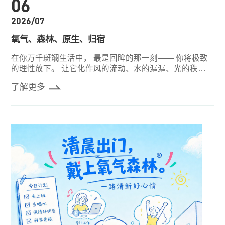
06
2026/07
氧气、森林、原生、归宿
在你万千斑斓生活中， 最是回眸的那一刻—— 你将极致
的理性放下。 让它化作风的流动、水的潺潺、光的秩
序。 带你走进沙沙作响的森林里， 清风拂面，露珠从松
了解更多
针滴落，四下无声。