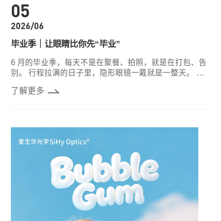
05
2026/06
毕业季｜让眼睛比你先“毕业”
6 月的毕业季，每天不是在聚餐、拍照，就是在打包、告
别。 行程拉满的日子里，隐形眼镜一戴就是一整天。 一
到下午三四点，双眼就开始闹脾气：干涩、泛红、想揉却
了解更多
不敢揉。 试过其他隐形眼镜，到下午还是难逃“干涩魔
咒”？ 不如试试【海洋呼吸® 硅水凝胶月抛透片】。