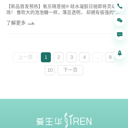
【新品首发预热】氧乐随意抛® 硅水凝胶日抛即将灵动登
场！ 像吹大的泡泡糖一样，薄且透明， 却拥有极强的“呼
吸感”。 它是“日抛一次性”的快乐： 就像嚼完即丢的泡泡
了解更多
糖，不留痕迹，不加负担。
上一页
1
2
3
4
...
9
10
下一页