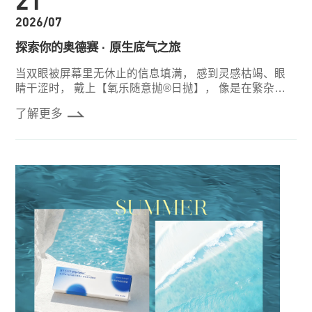
2026/07
探索你的奥德赛 · 原生底气之旅
当双眼被屏幕里无休止的信息填满， 感到灵感枯竭、眼
睛干涩时， 戴上【氧乐随意抛®日抛】， 像是在繁杂
中，给眼睛按下一个极简的“呼吸键”。
了解更多